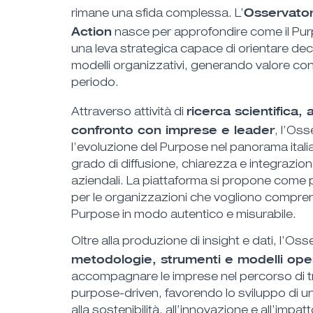
Osservator
rimane una sfida complessa. L’
Action
nasce per approfondire come il Pu
una leva strategica capace di orientare deci
modelli organizzativi, generando valore con
periodo.
ricerca scientifica, 
Attraverso attività di
confronto con imprese e leader
, l’Os
l’evoluzione del Purpose nel panorama itali
grado di diffusione, chiarezza e integrazion
aziendali. La piattaforma si propone come p
per le organizzazioni che vogliono comprend
Purpose in modo autentico e misurabile.
Oltre alla produzione di insight e dati, l’O
metodologie, strumenti e modelli oper
accompagnare le imprese nel percorso di 
purpose-driven, favorendo lo sviluppo di un
alla sostenibilità, all’innovazione e all’impat