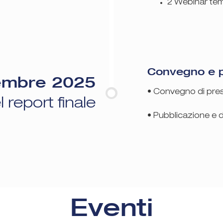
2 Webinar tem
Convegno e p
embre 2025
• Convegno di pres
 report finale
• Pubblicazione e d
Eventi